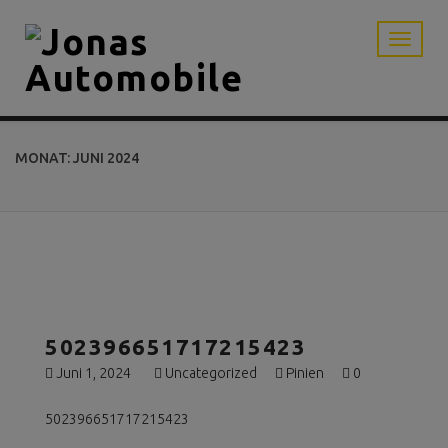
MONAT: JUNI 2024
502396651717215423
Juni 1, 2024
Uncategorized
Pinien
0
502396651717215423