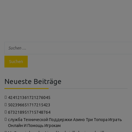
Neueste Beiträge
424121361721276045
502396651717215423
673218951715748764
‍служба Технической Поддержки Азино Три Топора Играть
Онлайн И Помощь Игрокам