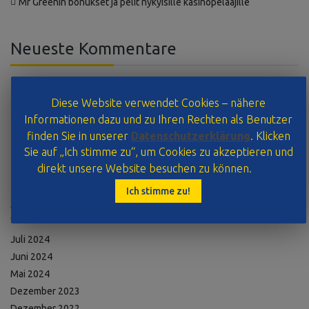
Mr Greenin bonukset ja pelit nykyisille kasinopelaajille
Neueste Kommentare
Mr WordPress
bei
Hello world!
Diese Website verwendet Cookies – nähere
Cristian Stan
bei
Explore the Open Road !
Informationen dazu und zu Ihren Rechten als Benutzer
Cristian Stan
bei
20 Cities to visit with your car
finden Sie in unserer
Datenschutzerklärung
. Klicken
Cristian Stan
bei
20 Cities to visit with your car
Sie auf „Ich stimme zu“, um Cookies zu akzeptieren und
Cristian Stan
bei
Most traveled roads
direkt unsere Website besuchen zu können.
Ich stimme zu!
Archive
Juli 2024
Juni 2024
Mai 2024
Dezember 2023
Dezember 2022